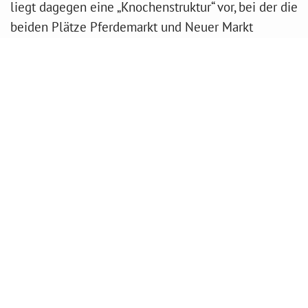
liegt dagegen eine „Knochenstruktur“ vor, bei der die
beiden Plätze Pferdemarkt und Neuer Markt
die Enden markieren.
Die Stadt Rotenburg hat ein Mobilitätskonzept
beauftragt. In diesem Gutachten soll (auch) geprüft
werden, welche Voraussetzungen und
Konsequenzen eine Neuordnung der
Fußgängerzonen hätte.
Nächste Arbeitsschritte und
Bauabschnitte
Prüfung der verkehrlichen Voraussetzungen und
Konsequenzen einer Neuordnung der
Fußgängerzonen im Leistungsverzeichnis des