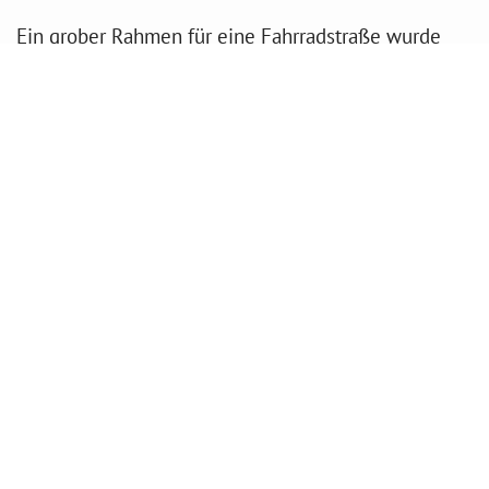
Ein grober Rahmen für eine Fahrradstraße wurde
bereits im Verkehrsentwicklungsplan formuliert.
Allerdings sind damit viele weitere Einzelaspekte
verbunden, die näher untersucht und gegenüber
alternativen Lösungen einer
fahrradfreundlichen Verkehrsführung abgewogen
werden müssen. Diese Untersuchung wurde bereits
beauftragt.
Nächste Arbeitsschritte und
Bauabschnitte
Fertigstellung der Verkehrsuntersuchung und
Auswertung der Empfehlungen
Beauftragung eines Fachbüros mit der