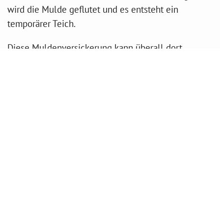
wird die Mulde geflutet und es entsteht ein
temporärer Teich.
Diese Muldenversickerung kann überall dort
angelegt werden, wo ohnehin schon öffentliche
Grünflächen vorhanden sind, etwa am
Sandhasenweg, beim Bolzplatz oder beim Lohmarkt.
Neben Flächen im öffentlichen Eigentum kommen
auch private Flächen dafür in Frage. Hier könnte ein
finanzieller Ausgleich geschaffen werden, zum
Beispiel indem die Entwässerungsgebühr
entsprechend reduziert oder ausgesetzt wird, wenn
weniger oder sogar gar kein Regenwasser in den
öffentlichen Kanal eingeleitet wird.