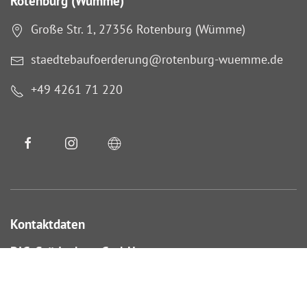
Rotenburg (Wümme)
Große Str. 1, 27356 Rotenburg (Wümme)
staedtebaufoerderung@rotenburg-wuemme.de
+49 4261 71 220
Kontaktdaten
BIG Städtebau GmbH
Brigitte Vorwerk
brigitte.vorwerk@big-bau.de